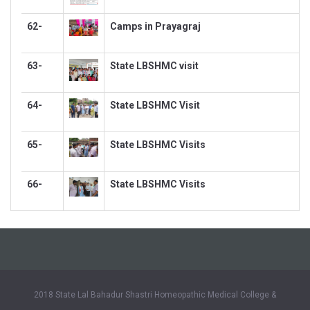
62-
Camps in Prayagraj
63-
State LBSHMC visit
64-
State LBSHMC Visit
65-
State LBSHMC Visits
66-
State LBSHMC Visits
2018 State Lal Bahadur Shastri Homeopathic Medical College &