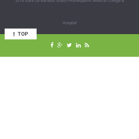
2018 State Lal Bahadur Shastri Homeopathic Medical College &
Hospital
TOP