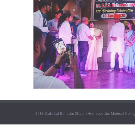
2018 State Lal Bahadur Shastri Homeopathic Medical Colleg