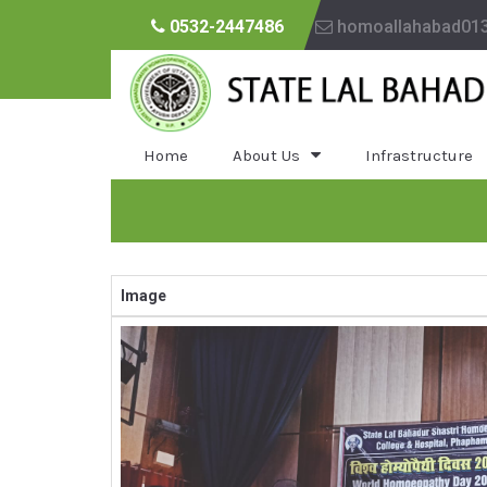
0532-2447486
homoallahabad01
Home
About Us
Infrastructure
Image